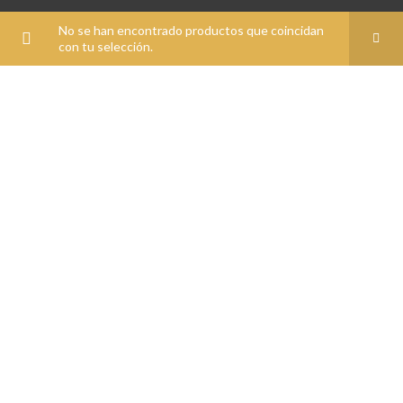
Preguntas Frecuentes
No se han encontrado productos que coincidan
con tu selección.
Garantías y Devoluciones
Utilizamos cookies para mejorar su experiencia en nuestro
Métodos de pago
sitio web. Al navegar por este sitio web, acepta nuestro uso
Envío
de cookies.
Términos y condiciones
ACEPTAR
MÁS INFORMACIÓN
Preguntas Frecuentes
Ser proveedor
Garantías