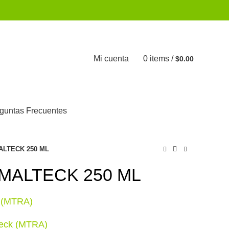
Mi cuenta
0
items
/
$
0.00
guntas Frecuentes
ALTECK 250 ML
MALTECK 250 ML
k (MTRA)
teck (MTRA)