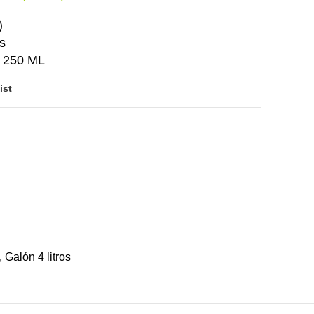
)
s
n 250 ML
ist
, Galón 4 litros