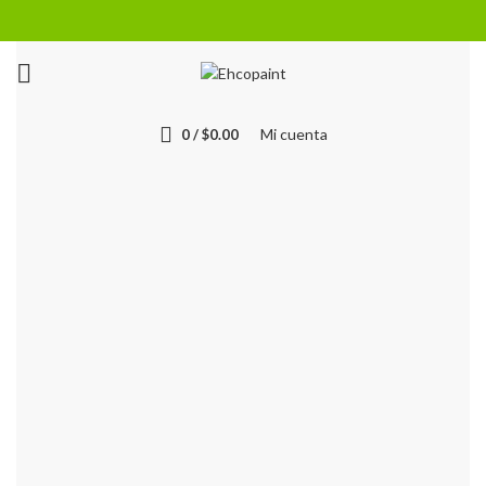
Mi cuenta
0
/
$
0.00