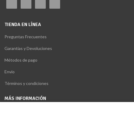
TIENDA EN LÍNEA
Preguntas Frecuentes
Garantías y Devoluciones
Métodos de pago
Envío
Términos y condiciones
MÁS INFORMACIÓN
Utilizamos cookies para mejorar su experiencia en nuestro
Preguntas Frecuentes
sitio web. Al navegar por este sitio web, acepta nuestro uso
Ser proveedor
de cookies.
Garantías