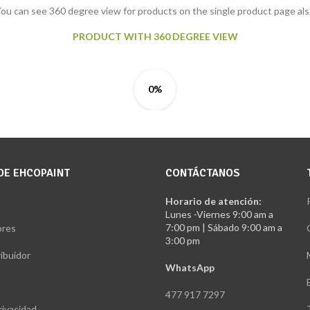
ou can see 360 degree view for products on the single product page al
PRODUCT WITH 360 DEGREE VIEW
0%
DE EHCOPAINT
CONTÁCTANOS
Horario de atención:
Lunes -Viernes 9:00 am a
7:00 pm | Sábado 9:00 am a
ores
3:00 pm
ribuidor
WhatsApp
477 917 7297
rivacidad