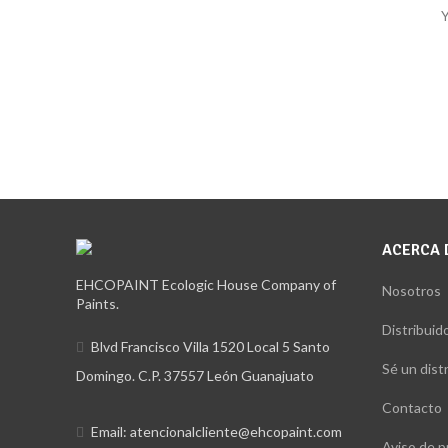
Y
ACERCA 
EHCOPAINT Ecologic House Company of
Nosotros
Paints.
Distribuid
Blvd Francisco Villa 1520 Local 5 Santo
Sé un dist
Domingo. C.P. 37557 León Guanajuato
Contacto
Email: atencionalcliente@ehcopaint.com
Aviso de p