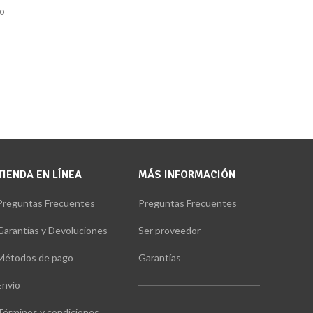
so
TIENDA EN LÍNEA
MÁS INFORMACIÓN
Preguntas Frecuentes
Preguntas Frecuentes
Garantías y Devoluciones
Ser proveedor
Métodos de pago
Garantías
Envío
Términos y condiciones