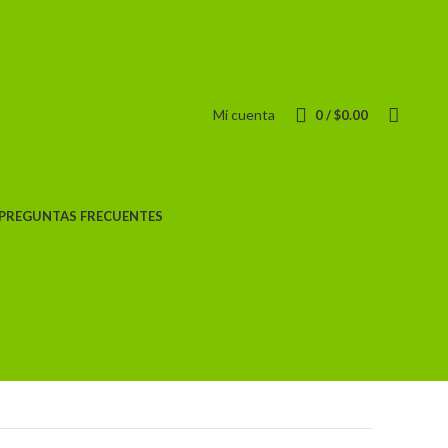
Mi cuenta
0
/
$
0.00
PREGUNTAS FRECUENTES